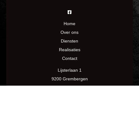
Home
Over ons
Diensten
Realisaties
Contact
Lijsterlaan 1
9200 Grembergen
0479 48 23 93
info@tegelwerken-baert.be
BE0746859913